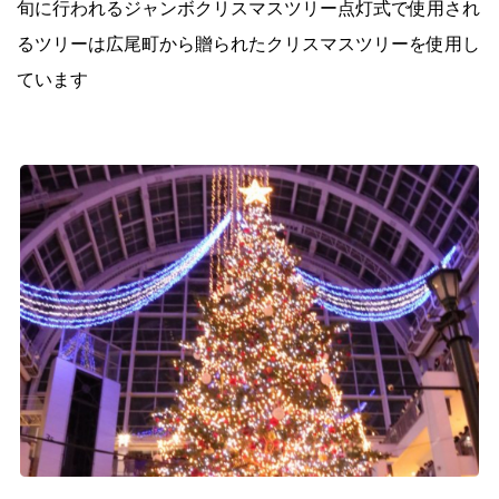
旬に行われるジャンボクリスマスツリー点灯式で
使用され
プ
るツリーは広尾町から贈られたクリスマスツリーを使用し
ています