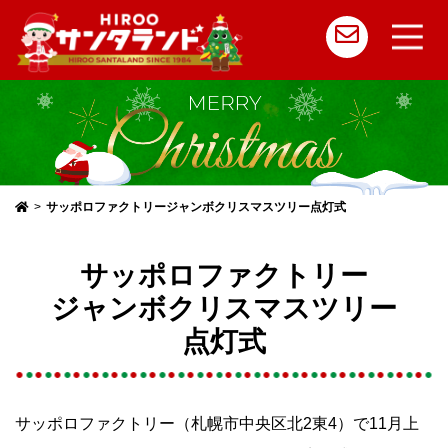
メ
イ
ン
コ
サッポロファクトリージャンボクリスマスツリー点灯式
ン
テ
サッポロファクトリー
ン
ジャンボクリスマスツリー
ツ
点灯式
へ
ス
キ
サッポロファクトリー（札幌市中央区北2東4）で11月上
ッ