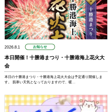
プ
お知らせ
2026.8.1
本日開催！十勝港まつり・十勝港海上花火大
会
本日の十勝港まつり・十勝港海上花火大会は予定通り開催しま
す。 肌寒い天気となっておりますので、暖…