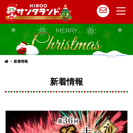
メ
イ
ン
コ
新着情報
ン
テ
新着情報
ン
ツ
へ
ス
キ
ッ