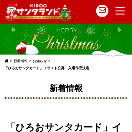
メ
イ
ン
コ
新着情報
お知らせ
ン
「ひろおサンタカード」イラスト公募 入選作品決定！
テ
ン
新着情報
ツ
へ
ス
キ
「ひろおサンタカード」イ
ッ