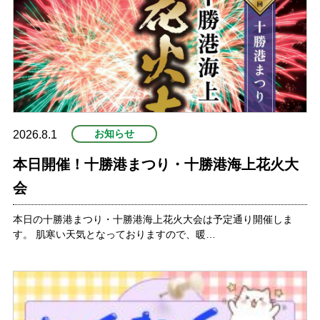
プ
お知らせ
2026.8.1
本日開催！十勝港まつり・十勝港海上花火大
会
本日の十勝港まつり・十勝港海上花火大会は予定通り開催しま
す。 肌寒い天気となっておりますので、暖…