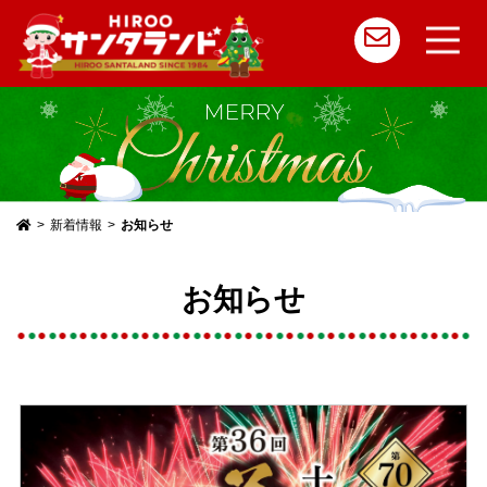
メ
イ
ン
コ
新着情報
お知らせ
ン
テ
お知らせ
ン
ツ
へ
ス
キ
ッ