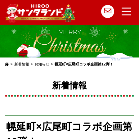
メ
イ
ン
コ
新着情報
お知らせ
幌延町×広尾町コラボ企画第12弾！
ン
テ
新着情報
ン
ツ
へ
ス
幌延町×広尾町コラボ企画第
キ
ッ