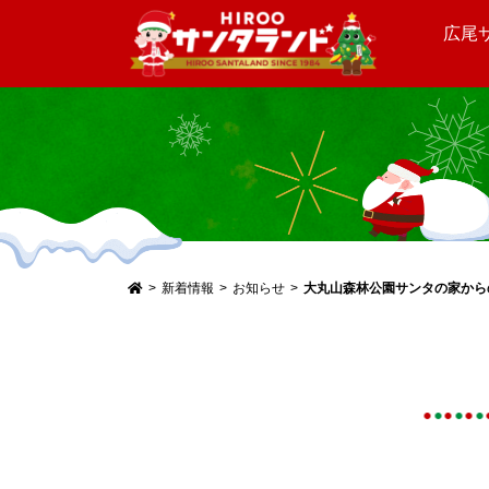
広尾
メ
イ
ン
コ
ン
テ
新着情報
お知らせ
大丸山森林公園サンタの家から
ン
ツ
へ
ス
キ
ッ