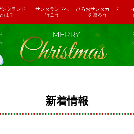
サンタランド
サンタランドへ
ひろおサンタカード
とは？
行こう
を贈ろう
新着情報