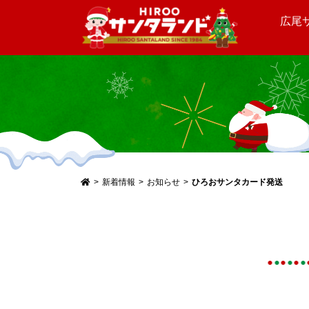
広尾
メ
イ
ン
コ
ン
テ
新着情報
お知らせ
ひろおサンタカード発送
ン
ツ
へ
ス
キ
ッ