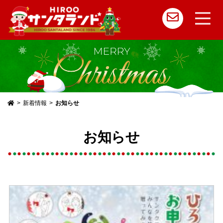
メ
イ
ン
コ
新着情報
お知らせ
ン
テ
お知らせ
ン
ツ
へ
ス
キ
ッ